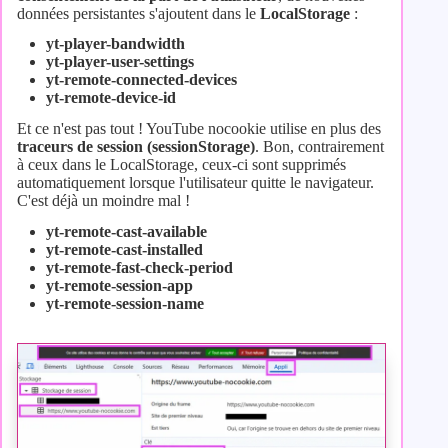
données persistantes s'ajoutent dans le
LocalStorage
:
yt-player-bandwidth
yt-player-user-settings
yt-remote-connected-devices
yt-remote-device-id
Et ce n'est pas tout ! YouTube nocookie utilise en plus des
traceurs de session (sessionStorage)
. Bon, contrairement
à ceux dans le LocalStorage, ceux-ci sont supprimés
automatiquement lorsque l'utilisateur quitte le navigateur.
C'est déjà un moindre mal !
yt-remote-cast-available
yt-remote-cast-installed
yt-remote-fast-check-period
yt-remote-session-app
yt-remote-session-name