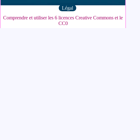
Légal
Comprendre et utiliser les 6 licences Creative Commons et le
CC0
Website Carbon
attribue la note
A+
à ce site. La page d'accueil
émet
0,02 g de CO2
par visite,
soit moins que
97 %
des sites.
Meta for Web Ressources
Créé en octobre 2020, Meta for Web Ressources propose des
articles et des tutoriels pour vous aider à créer votre site avec
WordPress (Gutenberg, Divi ou Elementor).
Vous y trouverez également des astuces pour optimiser la
performance et le SEO de votre site et aussi des outils gratuits
afin de mener à bien vos projets.
Partenaire WordPress