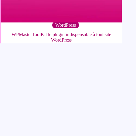
WordPress
WPMasterToolKit le plugin indispensable à tout site
WordPress
Website Carbon
attribue la note
A+
à ce site. La page d'accueil
émet
0,02 g de CO2
par visite,
soit moins que
97 %
des sites.
Meta for Web Ressources
Créé en octobre 2020, Meta for Web Ressources propose des
articles et des tutoriels pour vous aider à créer votre site avec
WordPress (Gutenberg, Divi ou Elementor).
Vous y trouverez également des astuces pour optimiser la
performance et le SEO de votre site et aussi des outils gratuits
afin de mener à bien vos projets.