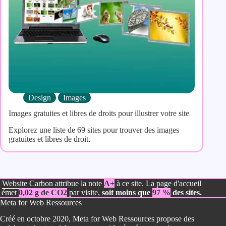
Design
Images
Images gratuites et libres de droits pour illustrer votre site
Explorez une liste de 69 sites pour trouver des images
gratuites et libres de droit.
Website Carbon
attribue la note
A+
à ce site. La page d'accueil
émet
0,02 g de CO2
par visite,
soit moins que
97 %
des sites.
Meta for Web Ressources
Créé en octobre 2020, Meta for Web Ressources propose des