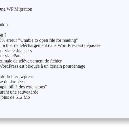
-One WP Migration
ation
on ?
% erreur "Unable to open file for reading"
 fichier de téléchargement dans WordPress est dépassée
er via le .htaccess
ier via cPanel
ximale de téléversement de fichier
WordPress est bloquée à un certain pourcentage
 du fichier .wpress
ase de données"
mpatibilité des extensions"
urant une sauvegarde
t plus de 512 Mo