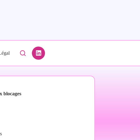
Légal
x blocages
s