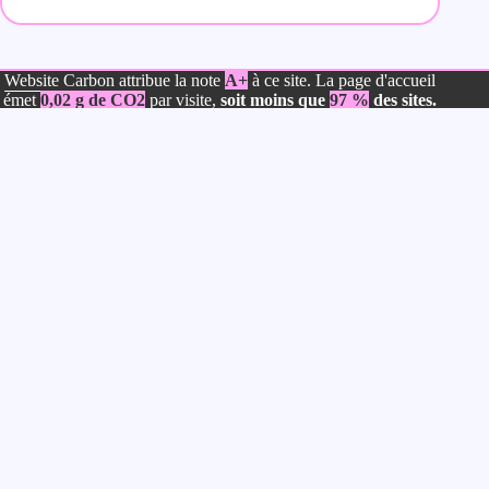
Website Carbon
attribue la note
A+
à ce site. La page d'accueil
émet
0,02 g de CO2
par visite,
soit moins que
97 %
des sites.
Meta for Web Ressources
Créé en octobre 2020, Meta for Web Ressources propose des
articles et des tutoriels pour vous aider à créer votre site avec
WordPress (Gutenberg, Divi ou Elementor).
Vous y trouverez également des astuces pour optimiser la
performance et le SEO de votre site et aussi des outils gratuits
afin de mener à bien vos projets.
Partenaire WordPress